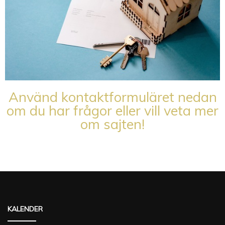
Använd kontaktformuläret nedan
om du har frågor eller vill veta mer
om sajten!
KALENDER