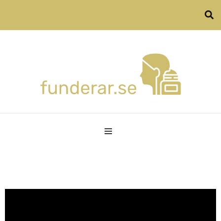
Allt om privatekonomi, hårvård och familjeliv
funderar.se