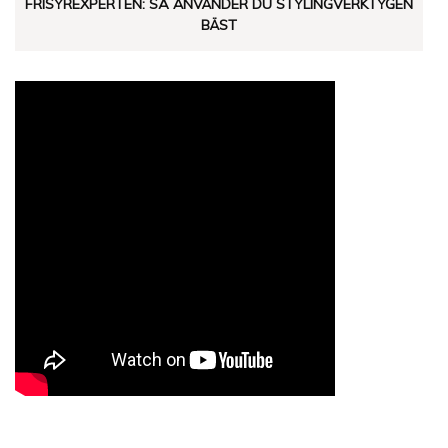
FRISYREXPERTEN: SÅ ANVÄNDER DU STYLINGVERKTYGEN
BÄST