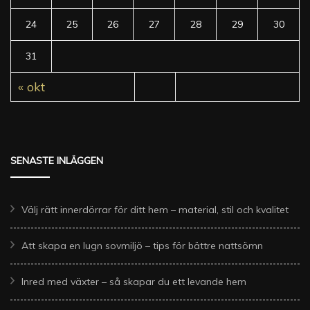
24
25
26
27
28
29
30
31
« okt
SENASTE INLÄGGEN
Välj rätt innerdörrar för ditt hem – material, stil och kvalitet
Att skapa en lugn sovmiljö – tips för bättre nattsömn
Inred med växter – så skapar du ett levande hem