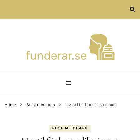
Allt om privatekonomi, hårvård och familjeliv
funderar.se
Home
Resa med barn
Livsstil för barn, olika ämnen
RESA MED BARN