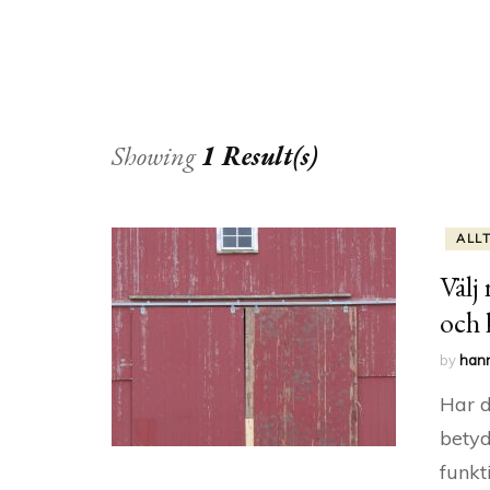
Showing
1 Result(s)
ALL
Välj 
och 
by
han
Har d
betyd
funkt