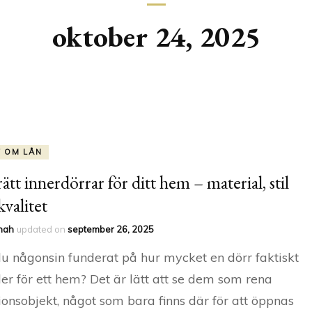
RESA MED BARN
oktober 24, 2025
T OM LÅN
rätt innerdörrar för ditt hem – material, stil
kvalitet
nah
updated on
september 26, 2025
u någonsin funderat på hur mycket en dörr faktiskt
er för ett hem? Det är lätt att se dem som rena
ionsobjekt, något som bara finns där för att öppnas