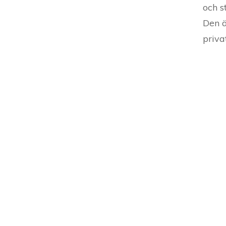
och s
Den ä
priva