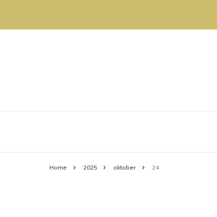
Allt om privatekonomi, hårvård och f
funderar.se
Home
2025
oktober
24