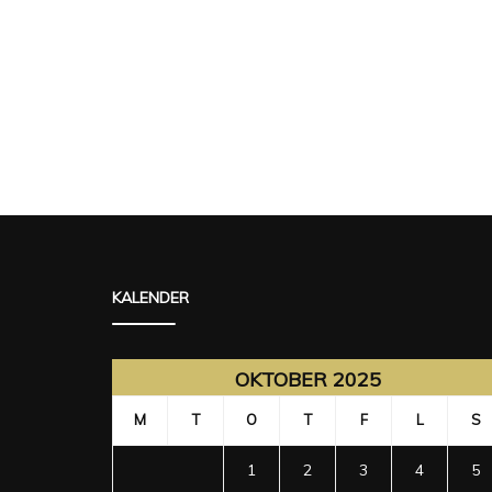
KALENDER
OKTOBER 2025
M
T
O
T
F
L
S
1
2
3
4
5