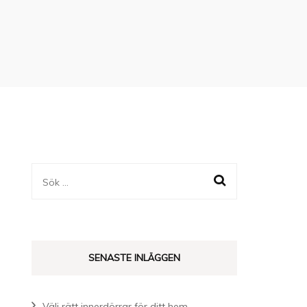
Sök
efter:
SENASTE INLÄGGEN
Välj rätt innerdörrar för ditt hem –