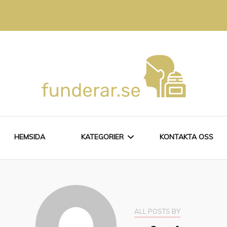
amiljeliv
HEMSIDA
KATEGORIER
KONTAKTA OSS
ALLT OM LÅN
HÅRVÅRD
ALL POSTS BY