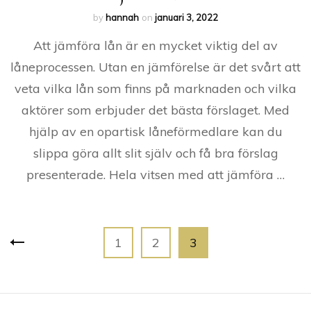
by
hannah
on
januari 3, 2022
Att jämföra lån är en mycket viktig del av
låneprocessen. Utan en jämförelse är det svårt att
veta vilka lån som finns på marknaden och vilka
aktörer som erbjuder det bästa förslaget. Med
hjälp av en opartisk låneförmedlare kan du
slippa göra allt slit själv och få bra förslag
presenterade. Hela vitsen med att jämföra …
Sidnumrering
Page
Page
Page
1
2
3
för
inlägg