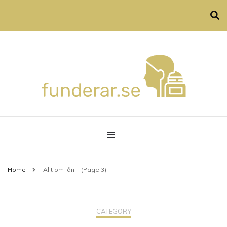
Allt om privatekonomi, hårvård och familjeliv
funderar.se
Home
Allt om lån
(Page 3)
CATEGORY