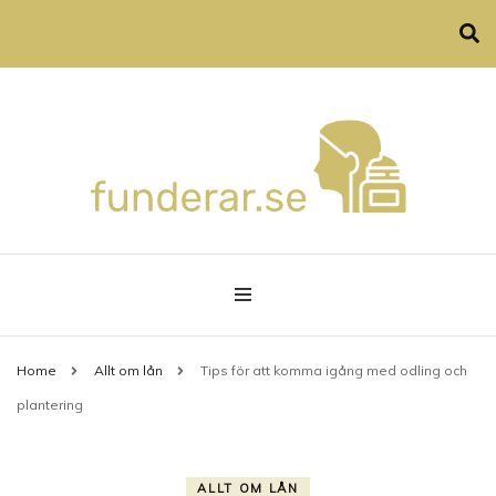
Allt om privatekonomi, hårvård och familjeliv
funderar.se
Home
Allt om lån
Tips för att komma igång med odling och
plantering
ALLT OM LÅN