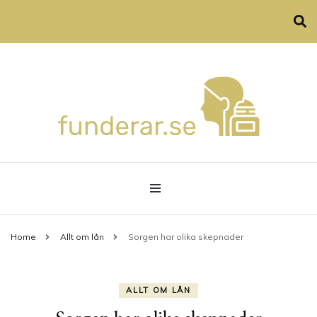
Allt om privatekonomi, hårvård och familjeliv
funderar.se
Home
Allt om lån
Sorgen har olika skepnader
ALLT OM LÅN